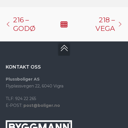
216 –
218 –
GODØ
VEGA
KONTAKT OSS
Plussboliger AS
Flyplassvegen 22, 6040 Vigra
TLF: 924 22 265
E-POST:
post@boliger.no