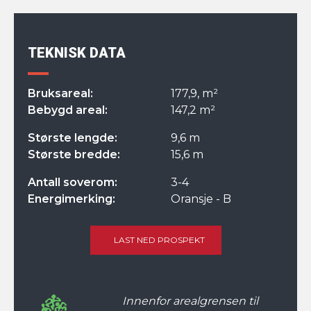
TEKNISK DATA
Bruksareal:
177,9, m²
Bebygd areal:
147,2 m²
Største lengde:
9,6 m
Største bredde:
15,6 m
Antall soverom:
3-4
Energimerking:
Oransje - B
LAST NED PROSPEKT
Innenfor arealgrensen til