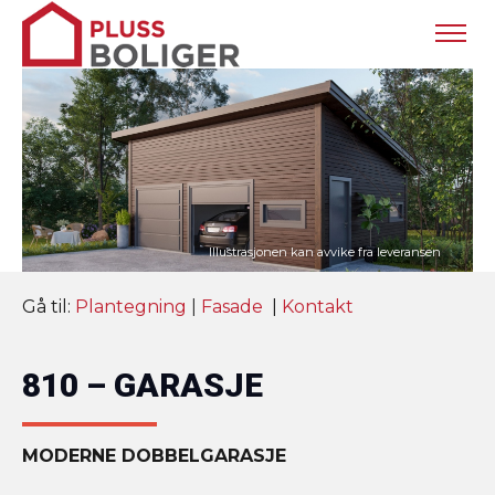
Gå til:
Plantegning
|
Fasade
|
Kontakt
810 – GARASJE
MODERNE DOBBELGARASJE