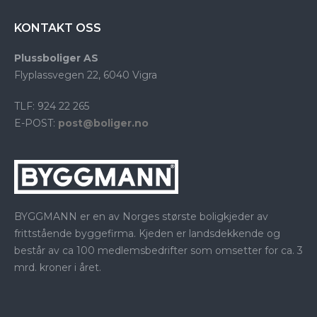
KONTAKT OSS
Plussboliger AS
Flyplassvegen 22, 6040 Vigra
TLF: 924 22 265
E-POST:
post@boliger.no
BYGGMANN er en av Norges største boligkjeder av
frittstående byggefirma. Kjeden er landsdekkende og
består av ca 100 medlemsbedrifter som omsetter for ca. 3
mrd. kroner i året.