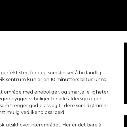
erfekt sted for deg som ønsker å bo landlig i
vik sentrum kun er en 10 minutters biltur unna.
ott område med eneboliger, og smarte leiligheter i
egen bygger vi boliger for alle aldersgrupper.
re som trenger god plass og til dere som drømmer
st mulig vedlikeholdsarbeid.
isk utsikt over nærområdet. Her er det bare å