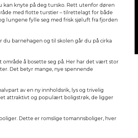
du kan knyte på deg tursko. Rett utenfor døren
åde med flotte turstier – tilrettelagt for både
 lungene fylle seg med frisk sjøluft fra fjorden
r du barnehagen og til skolen går du på cirka
ivt område å bosette seg på. Her har det vært stor
etter. Det betyr mange, nye spennende
lvpart av en ny innholdsrik, lys og trivelig
 attraktivt og populært boligstrøk, de ligger
boliger. Dette er romslige tomannsboliger, hver