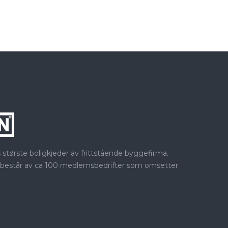
ørste boligkjeder av frittstående byggefirma.
 består av ca 100 medlemsbedrifter som omsetter