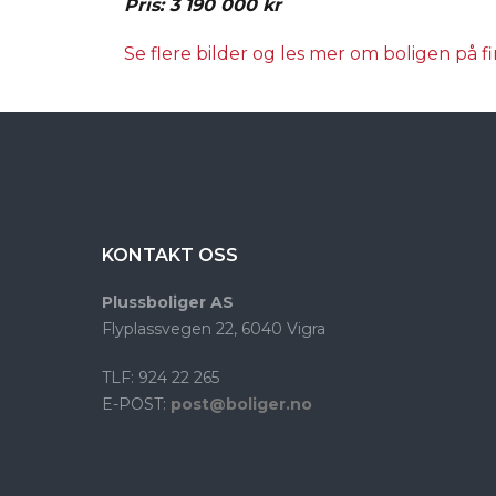
Pris: 3 190 000 kr
Se flere bilder og les mer om boligen på f
KONTAKT OSS
Plussboliger AS
Flyplassvegen 22, 6040 Vigra
TLF: 924 22 265
E-POST:
post@boliger.no