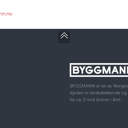
inn.no
BYGGMANN er en av Norges st
Kjeden er landsdekkende og
for ca. 3 mrd. kroner i året.