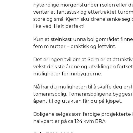
nyte rolige morgenstunder i solen eller 
venter et fantastisk og ettertraktet turomr
store og små. Kjenn skuldrene senke seg og
like ved. Helt perfekt!
Kun et steinkast unna boligområdet finne
fem minutter – praktisk og lettvint.
Det er ingen tvil om at Seim er et attrakt
vekst de siste årene og utviklingen forts
muligheter for innbyggerne.
Nå har du muligheten til å skaffe deg en ha
tomannsbolig. Tomannsboligene bygges i et
åpent til og utsikten får du på kjøpet.
Boligene selges som ferdige prosjekterte 
halvpart er på ca 124 kvm BRA.